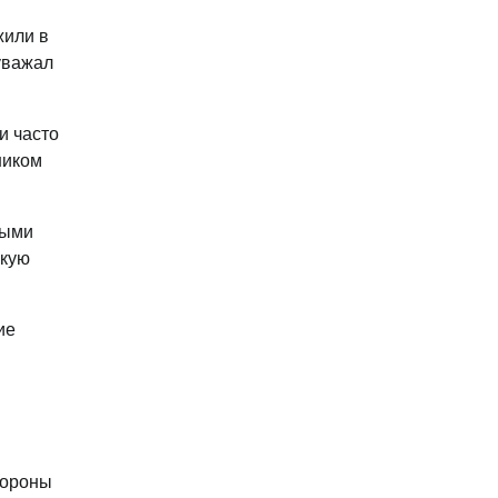
жили в
уважал
и часто
ником
ными
скую
ие
хороны