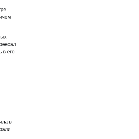
уре
вичем
ных
ереехал
 в его
ила в
грали