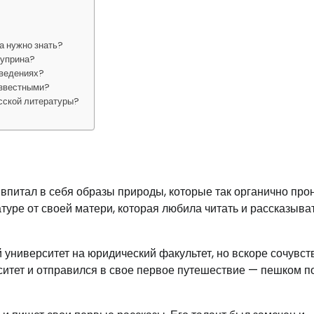
а нужно знать?
Куприна?
зведениях?
известными?
усской литературы?
 впитал в себя образы природы, которые так органично про
туре от своей матери, которая любила читать и рассказыва
 университет на юридический факультет, но вскоре сочувст
итет и отправился в свое первое путешествие — пешком п