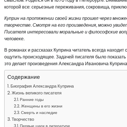
смыслом. Родился он в 1870 году в Петербурге. Внимание
которой все: серьезные переживания, сокровища, приклю
Куприн на протяжении своей жизни прошел через множ
творчестве. Смотря на его произведения, можно увидет
Писателя интересовали моральные и философские воп
человеке.
В романах и рассказах Куприна читатель всегда находит 
ощутить происходящее. Задачей писателя было показать л
это делает произведения Александра Ивановича Куприна
Содержание
Биография Александра Куприна
Жизнь великого писателя
Ранние годы
Женщины в его жизни
Смерть и наследие
Творчество
Первые шаги в литературе