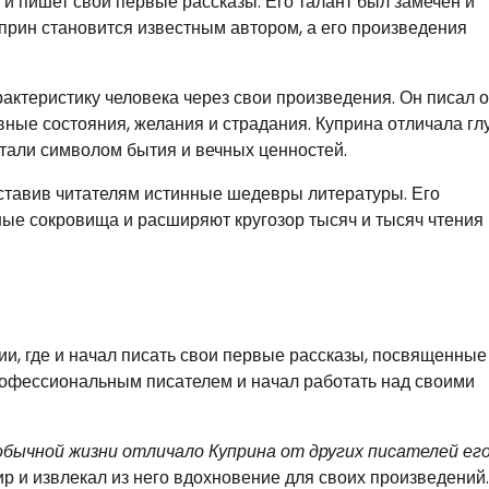
и пишет свои первые рассказы. Его талант был замечен и
прин становится известным автором, а его произведения
актеристику человека через свои произведения. Он писал о
вные состояния, желания и страдания. Куприна отличала гл
стали символом бытия и вечных ценностей.
оставив читателям истинные шедевры литературы. Его
ые сокровища и расширяют кругозор тысяч и тысяч чтения
и, где и начал писать свои первые рассказы, посвященные
профессиональным писателем и начал работать над своими
обычной жизни отличало Куприна от других писателей ег
р и извлекал из него вдохновение для своих произведений.