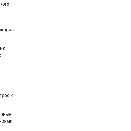
кого
окорил
вил
а
ерес к
урные
ениями