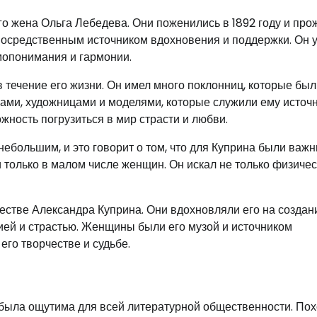
о жена Ольга Лебедева. Они поженились в 1892 году и про
епосредственным источником вдохновения и поддержки. Он 
мопонимания и гармонии.
течение его жизни. Он имел много поклонниц, которые был
сами, художницами и моделями, которые служили ему источ
ность погрузиться в мир страсти и любви.
небольшим, и это говорит о том, что для Куприна были важ
и только в малом числе женщин. Он искал не только физиче
естве Александра Куприна. Они вдохновляли его на создан
ией и страстью. Женщины были его музой и источником
его творчестве и судьбе.
я была ощутима для всей литературной общественности. По