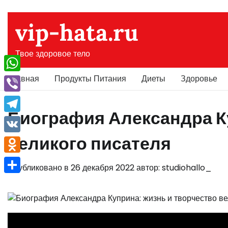
Перейти
к
vip-hata.ru
содержимому
Твое здоровое тело
Главная
Продукты Питания
Диеты
Здоровье
WhatsApp
Viber
Биография Александра К
Telegram
великого писателя
VK
Odnoklassniki
Опубликовано в
26 декабря 2022
автор:
studiohallo_
Отправить