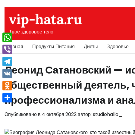
Перейти
к
vip-hata.ru
содержимому
Твое здоровое тело
Главная
Продукты Питания
Диеты
Здоровье
WhatsApp
Viber
Леонид Сатановский — ис
Telegram
общественный деятель, 
VK
Odnoklassniki
профессионализма и ана
Отправить
Опубликовано в
4 октября 2022
автор:
studiohallo_