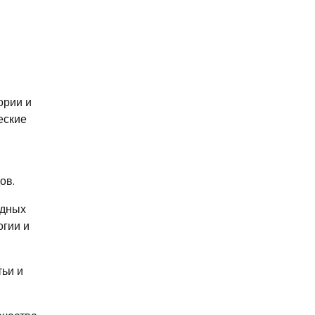
ории и
еские
ов.
одных
огии и
тьи и