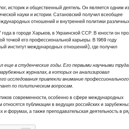
г, историк и общественный деятель. Он является одним и
ической науки и истории. Сатановский получил всеобщее
еждународных отношений и внутренней политики различных
года в городе Харьков, в Украинской ССР. В юности он пр
ной точкой его профессиональной карьеры. В 1969 году
ый институт международных отношений), где получил
л еще в студенческие годы. Его первыми научными труд
арубежных журналах, в которых он анализировал
го исследования привлекли внимание профессионального
ьтант по политическим вопросам.
итиков современности, особенно в сфере международных
м относятся публикации в ведущих российских и зарубежны
х и форумах, а также преподавательская деятельность в ря