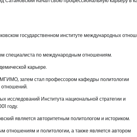
ид Сатановский начал свою профессиональную карьеру в к
ковском государственном институте международных отно
плом специалиста по международным отношениям.
адемической карьере.
 МГИМО, затем стал профессором кафедры политологии
 отношений.
ых исследований Института национальной стратегии и
01 году.
вский является авторитетным политологом и историком.
ым отношениям и политологии, а также является автором