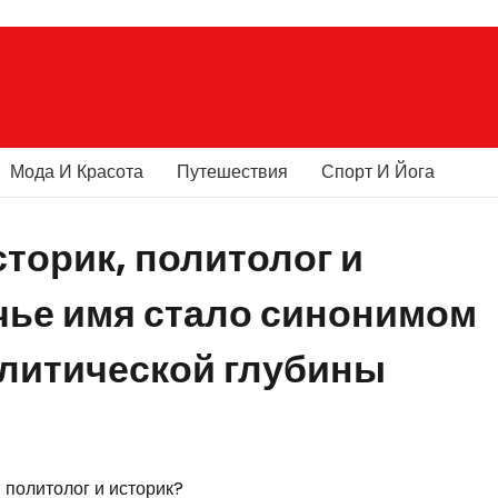
Мода И Красота
Путешествия
Спорт И Йога
торик, политолог и
чье имя стало синонимом
литической глубины