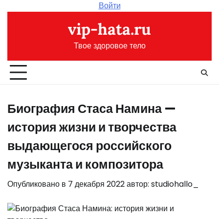
Перейти
Войти
к
vip-hata.ru
содержимому
Твое здоровое тело
Биография Стаса Намина —
история жизни и творчества
выдающегося российского
музыканта и композитора
Опубликовано в
7 декабря 2022
автор:
studiohallo_