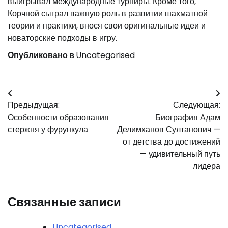
выигрывал международные турниры. Кроме того,
Корчной сыграл важную роль в развитии шахматной
теории и практики, внося свои оригинальные идеи и
новаторские подходы в игру.
Опубликовано в
Uncategorised
Навигация
Предыдущая:
Следующая:
по
Особенности образования
Биография Адам
записям
стержня у фурункула
Делимханов Султанович —
от детства до достижений
— удивительный путь
лидера
Связанные записи
Uncategorised