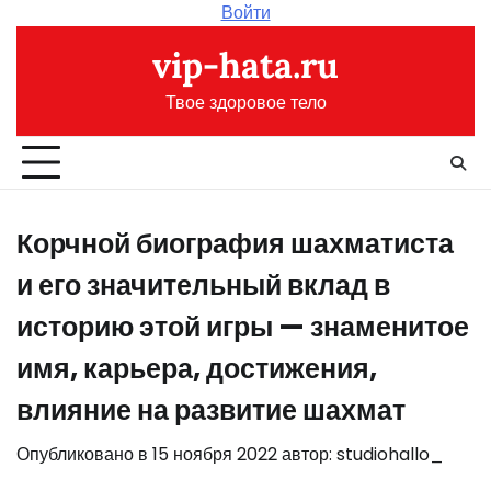
Перейти
Войти
к
vip-hata.ru
содержимому
Твое здоровое тело
Корчной биография шахматиста
и его значительный вклад в
историю этой игры — знаменитое
имя, карьера, достижения,
влияние на развитие шахмат
Опубликовано в
15 ноября 2022
автор:
studiohallo_