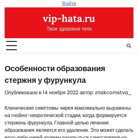
Перейти
Войти
к
vip-hata.ru
содержимому
Твое здоровое тело
Особенности образования
стержня у фурункула
Опубликовано в
14 ноября 2022
автор:
znakcomstva_
Клинические симптомы чирея максимально выражены
на гнойно-некротической стадии, когда формируется
стержень фурункула. Главной целью лечения
образования является его удаление. Это может сделать
врач либо чирей должен раскрыться самостоятельно.