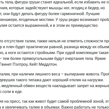
тела, фигура груши станет идеальной, если избавить ее о
ния, которые задействуют мышцы ног, ягодиц и бедер, но
т, они будут делать фигуру более гармоничной. Лучшие
ренажере, ягодичные мостики. У груш редко возникают про
лия остается выраженной, и в этом их преимущество.
 отсутствие талии, также нельзя не отметить сложности пр
 и плеч будет практически равной, разница между их объе
но, а ноги остаются стройными. При худой комплекции такая
– тем более прямоугольными будут очертания тела. Яркие
Гвинет Пэлтроу, Кейт Миддлтон.
 талии, при наличии лишнего веса – выпирание живота. Пр
евушек такого типажа дают хороший отклик на нагрузки.
, медленный обмен веществ накладывает запрет на жирные
 соли в еде.
 на пресс, так как живот будет самой проблемной зоной, э
и увеличивать талию в объемах. Важно работать не только