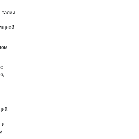
и талии
зящной
пом
 с
я,
ций.
 и
м