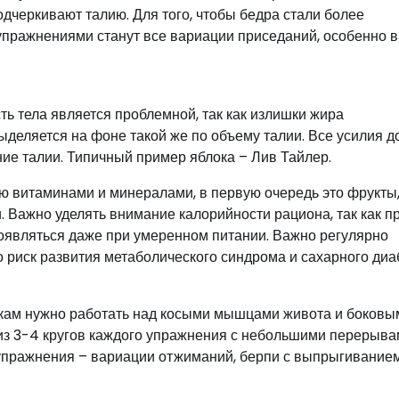
одчеркивают талию. Для того, чтобы бедра стали более
пражнениями станут все вариации приседаний, особенно в
сть тела является проблемной, так как излишки жира
выделяется на фоне такой же по объему талии. Все усилия 
ие талии. Типичный пример яблока – Лив Тайлер.
 витаминами и минералами, в первую очередь это фрукты
. Важно уделять внимание калорийности рациона, так как п
являться даже при умеренном питании. Важно регулярно
о риск развития метаболического синдрома и сахарного диа
окам нужно работать над косыми мышцами живота и боковы
из 3-4 кругов каждого упражнения с небольшими перерыв
упражнения – вариации отжиманий, берпи с выпрыгивание