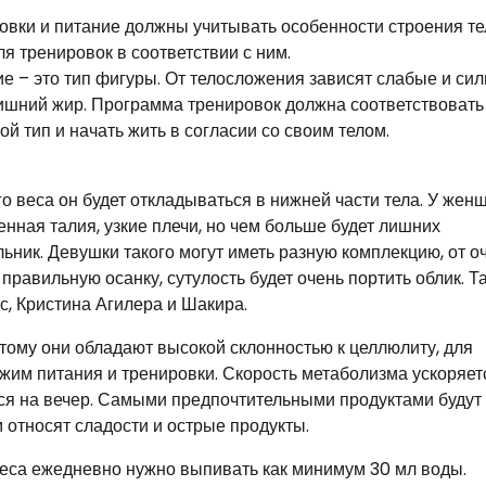
овки и питание должны учитывать особенности строения те
я тренировок в соответствии с ним.
е – это тип фигуры. От телосложения зависят слабые и си
 лишний жир. Программа тренировок должна соответствовать
й тип и начать жить в согласии со своим телом.
 веса он будет откладываться в нижней части тела. У жен
ная талия, узкие плечи, но чем больше будет лишних
ьник. Девушки такого могут иметь разную комплекцию, от о
 правильную осанку, сутулость будет очень портить облик. Т
, Кристина Агилера и Шакира.
этому они обладают высокой склонностью к целлюлиту, для
м питания и тренировки. Скорость метаболизма ускоряетс
ся на вечер. Самыми предпочтительными продуктами будут
 относят сладости и острые продукты.
еса ежедневно нужно выпивать как минимум 30 мл воды.