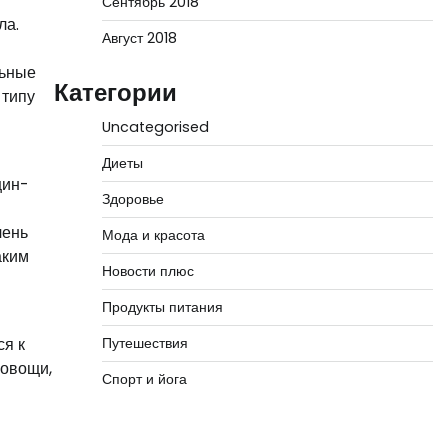
Сентябрь 2018
ла.
Август 2018
льные
Категории
 типу
Uncategorised
Диеты
щин-
Здоровье
чень
Мода и красота
аким
Новости плюс
Продукты питания
я к
Путешествия
 овощи,
Спорт и йога