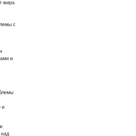
т жира
блемы с
и
мами и
облемы
 и
ти
 над