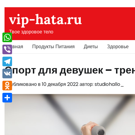
Перейти
к
vip-hata.ru
содержимому
Твое здоровое тело
Главная
Продукты Питания
Диеты
Здоровье
WhatsApp
Viber
Спорт для девушек – тре
Telegram
VK
Опубликовано в
10 декабря 2022
автор:
studiohallo_
Odnoklassniki
Отправить