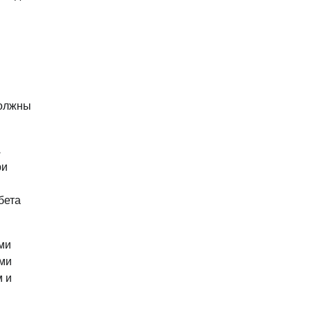
должны
,
ри
бета
ми
ами
м и