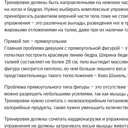
Тренировки должны быть направленными на нижнюю часть 
на ногах и бедрах. Нужно выбирать комплексные упражне
пренебрегать развитием верхней части тела тоже не стои
упражнения – это различные выпады, разведения ног в т
жировыми отложениями на талии, даже при их наличии та
Прямой тип – прямоугольник
Главная проблема девушек с прямоугольной фигурой – это
попытках построить красивую линию бедра. Ширина бедер
талией составляет не более 25 см, тело выглядит массив
фигура смотрится неплохо, но чем больше лишнего веса 
представительницы такого телосложения – Коко Шанель, 
Проблема прямоугольного типа фигуры – это отсутствие
можно разрешить небольшими усилиями, так как мышцы д
Тренировки нужно сочетать с низкокалорийным питанием
калорийные продукты, также нужно уменьшить количество
Тренировки должны сочетать кардионагрузки и упражнения
упражнения не должны затрагивать косые мышцы живота 