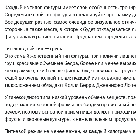
Каждый из типов фигуры имеет свои особенности, тренир
Определите свой тип фигуры и спланируйте программу дл
Все девушки разные, самое очевидное визуальное отличи
стороны, а также места, в которых будет откладываться
фигуры, как и рацион питания. Предлагаем определить сво
Гинекоидный тип — груша
Это самый женственный тип фигуры, при наличии лишнего
груш красивые объемные бедра, более или менее выражен
килограммов, тем больше фигура будет похожа на треугол
худой до очень полной, но для каждой из них важно иметь
телосложением обладают Холли Берри, Дженнифер Лопес
У гинекоидного типа низкий уровень обмена веществ, по
поддержания хорошей формы необходим правильный режи
вечеру, поэтому основной прием пищи должен приходить
фрукты и зерновые культуры, к нежелательным продуктам
Питьевой режим не менее важен, на каждый килограмм в